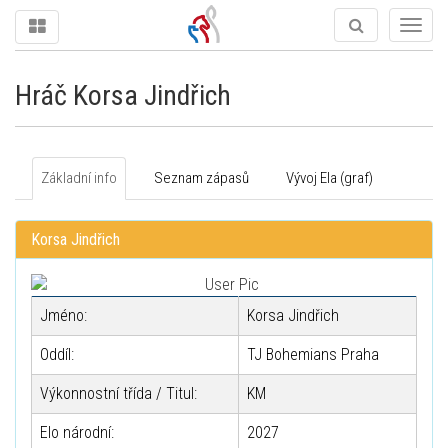
Togg
navig
Hráč Korsa Jindřich
Základní info
Seznam zápasů
Vývoj Ela (graf)
Korsa Jindřich
Jméno:
Korsa Jindřich
Oddíl:
TJ Bohemians Praha
Výkonnostní třída / Titul:
KM
Elo národní:
2027