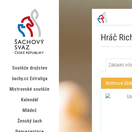
Hráč Ric
Základní inf
Soutěže družstev
šachy.cz Extraliga
Richtrová Eliš
Mistrovské soutěže
Kalendář
Mládež
Ženský šach
Reprezentace