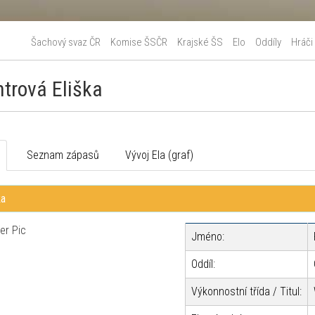
Šachový svaz ČR
Komise ŠSČR
Krajské ŠS
Elo
Oddíly
Hráči
htrová Eliška
o
Seznam zápasů
Vývoj Ela (graf)
ka
Jméno:
Oddíl:
Výkonnostní třída / Titul: