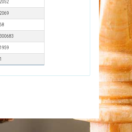
2052
2069
68
300683
1959
1