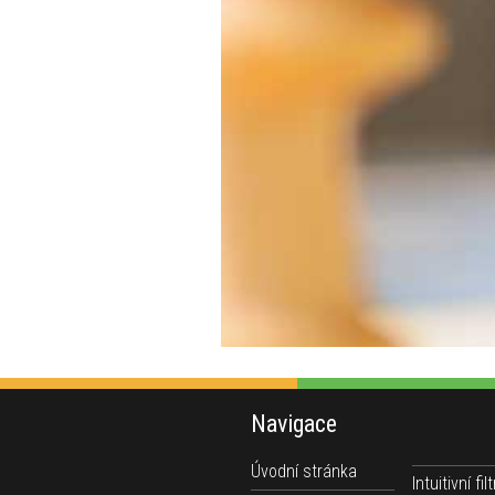
Navigace
Úvodní stránka
Intuitivní filt