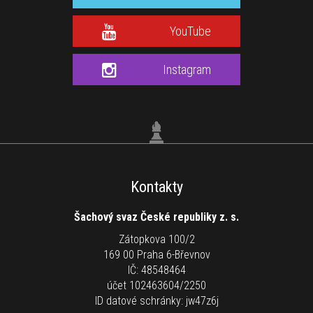
YouTube
Instagram
Kontakty
Šachový svaz České republiky z. s.
Zátopkova 100/2
169 00 Praha 6-Břevnov
IČ: 48548464
účet 102463604/2250
ID datové schránky: jw47z6j