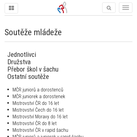
Togg
navig
Soutěže mládeže
Jednotlivci
Družstva
Přebor škol v šachu
Ostatní soutěže
MČR juniorů a dorostenců
MČR juniorek a dorostenek
Mistrovství ČR do 16 let
Mistrovství Čech do 16 let
Mistrovství Moravy do 16 let
Mistrovství ČR do 8 let
Mistrovství ČR v rapid šachu
MČR juniorů a juniorek v rapid šachu