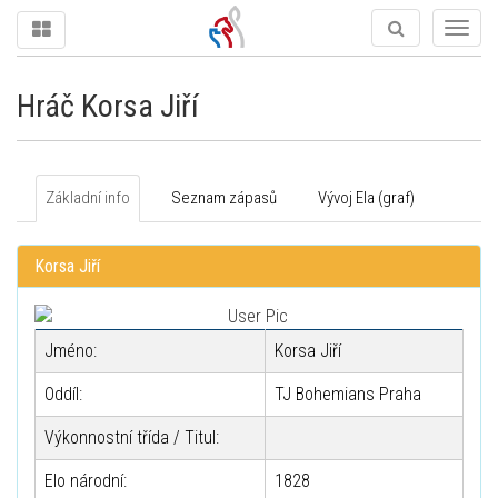
Togg
navig
Hráč Korsa Jiří
Základní info
Seznam zápasů
Vývoj Ela (graf)
Korsa Jiří
Jméno:
Korsa Jiří
Oddíl:
TJ Bohemians Praha
Výkonnostní třída / Titul:
Elo národní:
1828