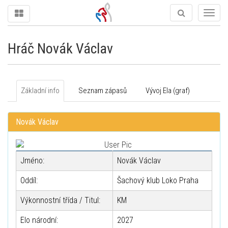
Togg
navig
Hráč Novák Václav
Základní info
Seznam zápasů
Vývoj Ela (graf)
Novák Václav
Jméno:
Novák Václav
Oddíl:
Šachový klub Loko Praha
Výkonnostní třída / Titul:
KM
Elo národní:
2027