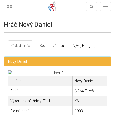
Togg
navig
Hráč Nový Daniel
Základní info
Seznam zápasů
Vývoj Ela (graf)
Nový Daniel
Jméno:
Nový Daniel
Oddíl:
ŠK 64 Plzeň
Výkonnostní třída / Titul:
KM
Elo národní:
1903