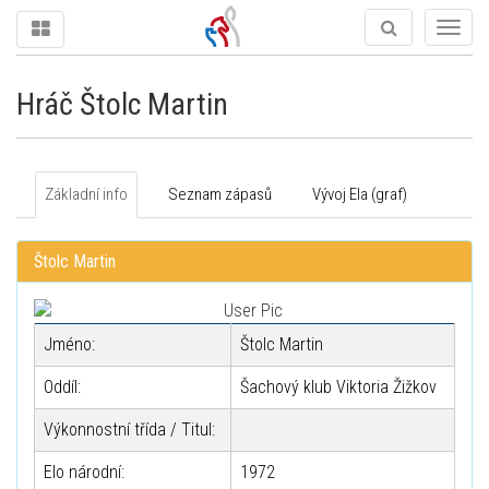
Togg
navig
Hráč Štolc Martin
Základní info
Seznam zápasů
Vývoj Ela (graf)
Štolc Martin
Jméno:
Štolc Martin
Oddíl:
Šachový klub Viktoria Žižkov
Výkonnostní třída / Titul:
Elo národní:
1972