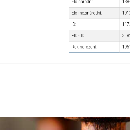
Elo národní:
188
Elo mezinárodní:
191
ID:
117
FIDE ID:
318
Rok narození:
195