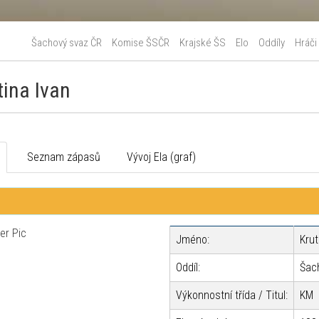
Šachový svaz ČR
Komise ŠSČR
Krajské ŠS
Elo
Oddíly
Hráči
tina Ivan
o
Seznam zápasů
Vývoj Ela (graf)
Jméno:
Krut
Oddíl:
Šac
Výkonnostní třída / Titul:
KM