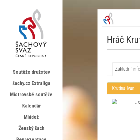
Hráč Kru
Základní inf
Soutěže družstev
šachy.cz Extraliga
Krutina Ivan
Mistrovské soutěže
Kalendář
Mládež
Ženský šach
Reprezentace