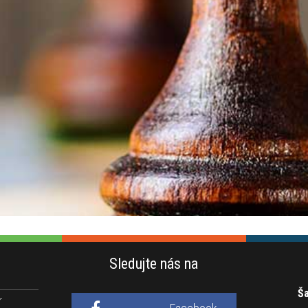
Sledujte nás na
Ša
r