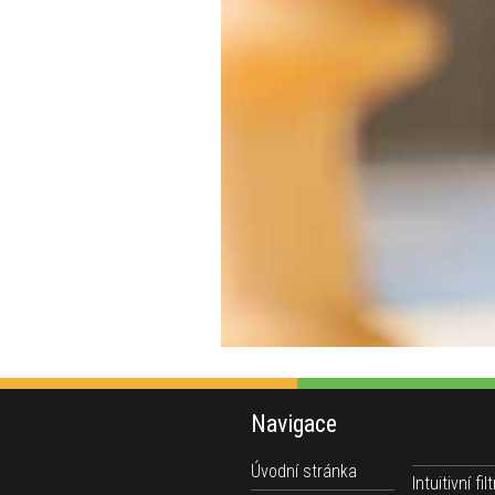
Navigace
Úvodní stránka
Intuitivní filt