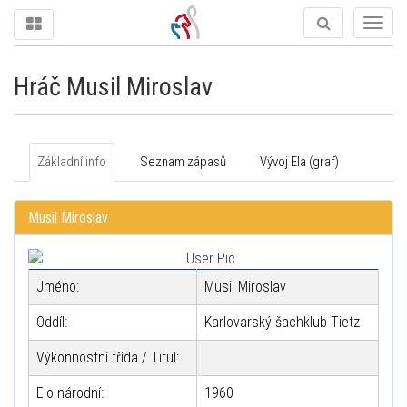
Togg
navig
Hráč Musil Miroslav
Základní info
Seznam zápasů
Vývoj Ela (graf)
Musil Miroslav
Jméno:
Musil Miroslav
Oddíl:
Karlovarský šachklub Tietz
Výkonnostní třída / Titul:
Elo národní:
1960