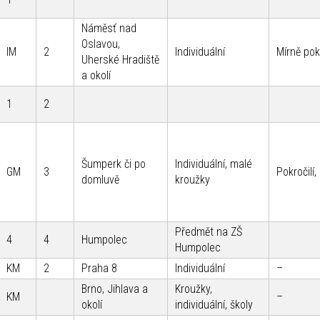
Náměsť nad
Oslavou,
IM
2
Individuální
Mírně pokr
Uherské Hradiště
a okolí
1
2
Šumperk či po
Individuální, malé
GM
3
Pokročilí
domluvě
kroužky
Předmět na ZŠ
4
4
Humpolec
Humpolec
KM
2
Praha 8
Individuální
–
Brno, Jihlava a
Kroužky,
KM
–
okolí
individuální, školy