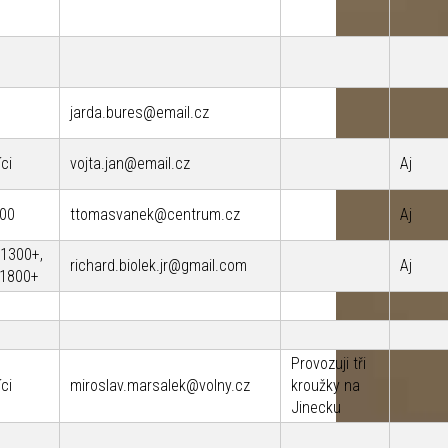
jarda.bures@email.cz
ci
vojta.jan@email.cz
Aj
900
ttomasvanek@centrum.cz
Aj
 1300+,
richard.biolek.jr@gmail.com
Aj
 1800+
Provozuji tři
ci
miroslav.marsalek@volny.cz
kroužky na
Jinecku