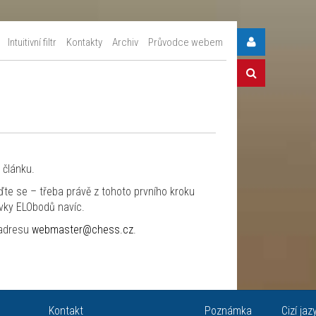
Intuitivní filtr
Kontakty
Archiv
Průvodce webem
 článku.
ďte se – třeba právě z tohoto prvního kroku
vky ELObodů navíc.
 adresu
webmaster@chess.cz
.
Kontakt
Poznámka
Cizí jaz