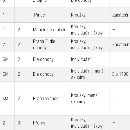
3
Znojmo
Dle dohody
–
1
Třinec
Kroužky
Začáteční
Kroužky,
1
2
Mohelnice a okolí
–
individuální, školy
Praha 5, dle
Kroužky,
2
2
Začáteční
dohody
individuální, školy
GM
2
Dle dohody
Individuální
–
Individuální, menší
GM
2
Dle dohody
Elo 1700 
skupiny
Kroužky, menší
KM
2
Praha východ
–
skupiny
Kroužky,
2
3
Přerov
–
individuální, školy