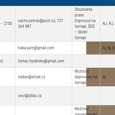
Dlouholetá
praxe.
sachy.petras@post.cz, 737
Doprovod na
 – 2100
NJ, RJ,
264 887
turnaje, ŠDŠ
– školní
turnaje
haba.petr@gmail.com
Aj, Nj, R
ci
tomas.bydelsky@gmail.com
Možnost
sieber@email.cz
doprovodu na
Aj
turnaje
visvi@atlas.cz
Možnost
zorganizování