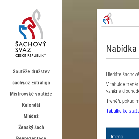
Nabídka 
Soutěže družstev
Hledáte šachové
šachy.cz Extraliga
V tabulce trenér
vznikne dlouhod
Mistrovské soutěže
Trenéři, pokud m
Kalendář
Tabulka ke staž
Mládež
Ženský šach
Jméno
Reprezentace