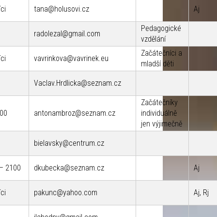
ci
tana@holusovi.cz
Aj
Pedagogické
radolezal@gmail.com
vzdělání
Začátečníci a
ci
vavrinkova@vavrinek.eu
mladší děti
Vaclav.Hrdlicka@seznam.cz
Začátečníky
200
antonambroz@seznam.cz
individuálně
jen výjimečně
bielavsky@centrum.cz
 – 2100
dkubecka@seznam.cz
Aj
ci
pakunc@yahoo.com
Aj, Rj