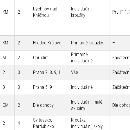
Rychnov nad
Individuální,
KM
2
Pro IT 1.
Kněžnou
kroužky
KM
2
Hradec Králové
Primárně kroužky
–
Primárně
M
2
Chrudim
Začáteční
individuálně
2
3
Praha 7, 8, 9, 1
Vše
Začáteční
3
3
Praha 5, 9
Individuálně
Začáteční
Individuální, malé
GM
2
Dle dohody
Dle doho
skupiny
Svitavsko,
Kroužky,
2
4
–
Pardubicko
individuální, školy