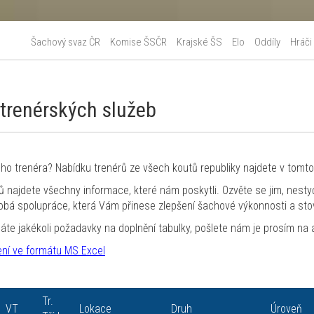
Šachový svaz ČR
Komise ŠSČR
Krajské ŠS
Elo
Oddíly
Hráči
trenérských služeb
ho trenéra? Nabídku trenérů ze všech koutů republiky najdete v tomto
ů najdete všechny informace, které nám poskytli. Ozvěte se jim, nesty
obá spolupráce, která Vám přinese zlepšení šachové výkonnosti a sto
áte jakékoli požadavky na doplnění tabulky, pošlete nám je prosím na
ení ve formátu MS Excel
Tr.
VT
Lokace
Druh
Úroveň