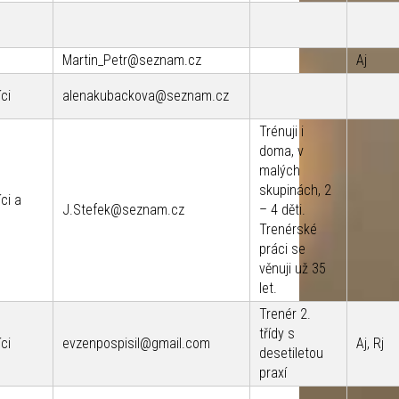
Martin_Petr@seznam.cz
Aj
ci
alenakubackova@seznam.cz
Trénuji i
doma, v
malých
skupinách, 2
ci a
J.Stefek@seznam.cz
– 4 děti.
Trenérské
práci se
věnuji už 35
let.
Trenér 2.
třídy s
ci
evzenpospisil@gmail.com
Aj, Rj
desetiletou
praxí