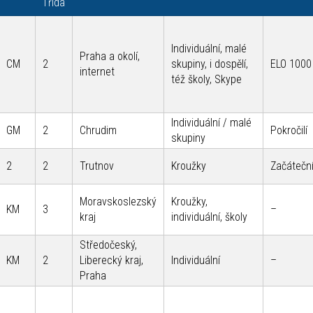
Třída
Individuální, malé
Praha a okolí,
CM
2
skupiny, i dospělí,
ELO 1000
internet
též školy, Skype
Individuální / malé
GM
2
Chrudim
Pokročilí
skupiny
2
2
Trutnov
Kroužky
Začáteční
Moravskoslezský
Kroužky,
KM
3
–
kraj
individuální, školy
Středočeský,
KM
2
Liberecký kraj,
Individuální
–
Praha