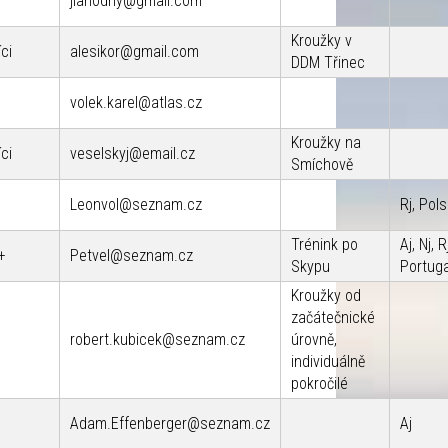
jlahodny@gmail.com
Kroužky v
ci
alesikor@gmail.com
DDM Třinec
volek.karel@atlas.cz
Kroužky na
ci
veselskyj@email.cz
Smíchově
Leonvol@seznam.cz
Rj, Pol
Trénink po
Aj, Nj, Rj
+
Petvel@seznam.cz
Skypu
Portug
Kroužky od
začátečnické
robert.kubicek@seznam.cz
úrovně,
individuálně
pokročilé
Adam.Effenberger@seznam.cz
Aj