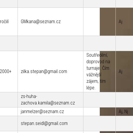
očilí
GMkana@seznam.cz
Aj
Soutředění,
doprovod na
turnaje. Čím
, 2000+
zilka.stepan@gmail.com
Aj
vážnější
zájem, tím
lépe.
zs-huha-
zachova.kamila@seznam.cz
janmelzer@seznam.cz
Aj, Nj
stepan.seidl@gmail.com