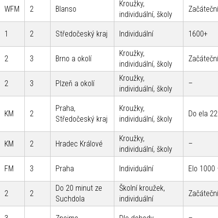
Kroužky,
WFM
2
Blanso
Začáteční
individuální, školy
1
2
Středočeský kraj
Individuální
1600+
Kroužky,
2
3
Brno a okolí
Začáteční
individuální, školy
Kroužky,
2
3
Plzeň a okolí
–
individuální, školy
Praha,
Kroužky,
KM
2
Do ela 2
Středočeský kraj
individuální, školy
Kroužky,
KM
2
Hradec Králové
–
individuální, školy
FM
3
Praha
Individuální
Elo 1000
Do 20 minut ze
Školní kroužek,
2
2
Začáteční
Suchdola
individuální