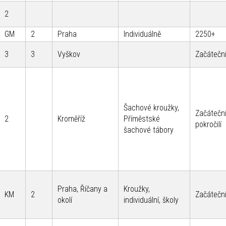
2
GM
2
Praha
Individuálně
2250+
3
3
Vyškov
Začáteční
Šachové kroužky,
Začáteční
2
Kroměříž
Příměstské
pokročilí
šachové tábory
Praha, Říčany a
Kroužky,
KM
2
Začáteční
okolí
individuální, školy