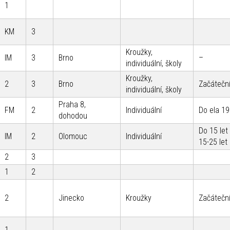
1
KM
3
Kroužky,
IM
3
Brno
–
individuální, školy
Kroužky,
2
3
Brno
Začáteční
individuální, školy
Praha 8,
FM
2
Individuální
Do ela 1
dohodou
Do 15 let
IM
2
Olomouc
Individuální
15-25 let
2
3
1
2
2
Jinecko
Kroužky
Začáteční
1