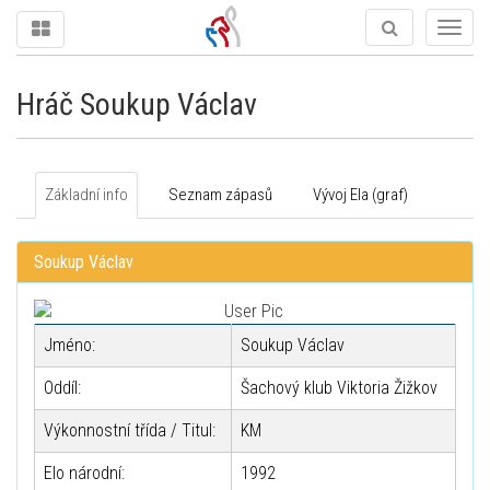
Togg
navig
Hráč Soukup Václav
Základní info
Seznam zápasů
Vývoj Ela (graf)
Soukup Václav
Jméno:
Soukup Václav
Oddíl:
Šachový klub Viktoria Žižkov
Výkonnostní třída / Titul:
KM
Elo národní:
1992