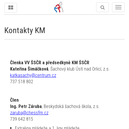
Togg
navig
Kontakty KM
Členka VV ŠSČR a předsedkyně KM ŠSČR
Kateřina Šimáčková
, Šachový klub Ústí nad Orlicí, z.s.
katkasachy@centrum.cz
737 518 802
Člen
Ing. Petr Záruba
, Beskydská šachová škola, z.s.
zaruba@chessfm.cz
739 642 815
Extraliga mládeže a 1. ligy mládeže.