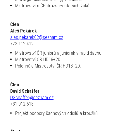
Mistrovstvím ČR družstev starších žáků.
Člen
Aleš Pekárek
ales.pekarek02@seznam.cz
773 112 412
Mistrovství ČR juniorů a juniorek v rapid šachu.
Mistrovství ČR HD18+20.
Polofinále Mistrovství ČR HD18+20.
Člen
David Schaffer
DSchaffer@seznam.cz
731 012 518
Projekt podpory šachových oddílů a kroužků