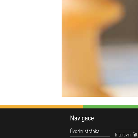
Navigace
Úvodní stránka
Intuitivní filt