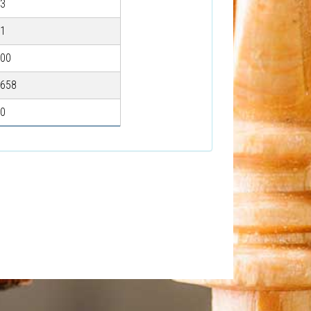
3
1
00
658
0