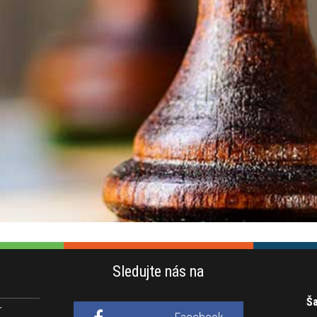
Sledujte nás na
Ša
r