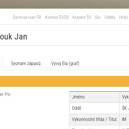
Šachový svaz ČR
Komise ŠSČR
Krajské ŠS
Elo
Oddíly
Hráči
kouk Jan
o
Seznam zápasů
Vývoj Ela (graf)
Jméno:
Vyk
Oddíl:
ŠK 
Výkonnostní třída / Titul:
IM