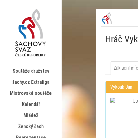
Hráč Vy
Základní inf
Soutěže družstev
šachy.cz Extraliga
Vykouk Jan
Mistrovské soutěže
Kalendář
Mládež
Ženský šach
Reprezentace