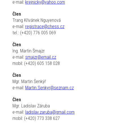
e-mail:
krejnicky@yahoo.com
Člen
Trang Křivánek Nguyenová
e-mail:
registrace@chess.cz
tel.: (+420) 776 005 069
Člen
Ing. Martin Šmajzr
e-mail:
smajzr@email.cz
mobil: (+420) 605 158 028
Člen
Mgr. Martin Šenkýř
e-mail:
Martin.Senkyr@seznam.cz
Člen
Mgr. Ladislav Záruba
e-mail:
ladislav.zaruba@gmail.com
mobil: (+420) 773 338 627