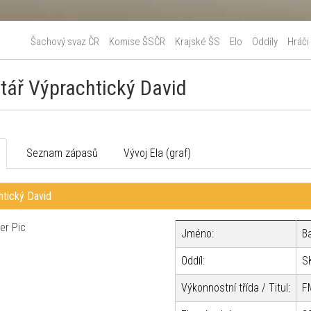
Šachový svaz ČR
Komise ŠSČR
Krajské ŠS
Elo
Oddíly
Hráči
tář Výprachtický David
o
Seznam zápasů
Vývoj Ela (graf)
htický David
Jméno:
B
Oddíl:
S
Výkonnostní třída / Titul:
F