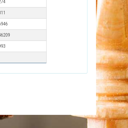
274
311
6946
46209
993