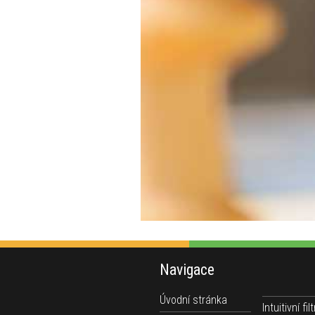
Navigace
Úvodní stránka
Intuitivní filt