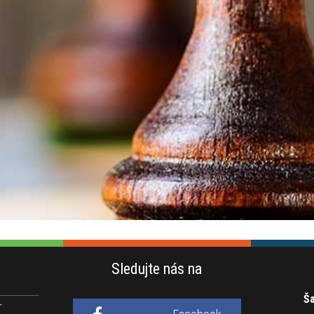
Sledujte nás na
Ša
r