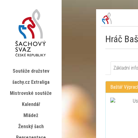
Hráč Baš
Základní inf
Soutěže družstev
šachy.cz Extraliga
Baštář Výprac
Mistrovské soutěže
Kalendář
Mládež
Ženský šach
Reprezentace