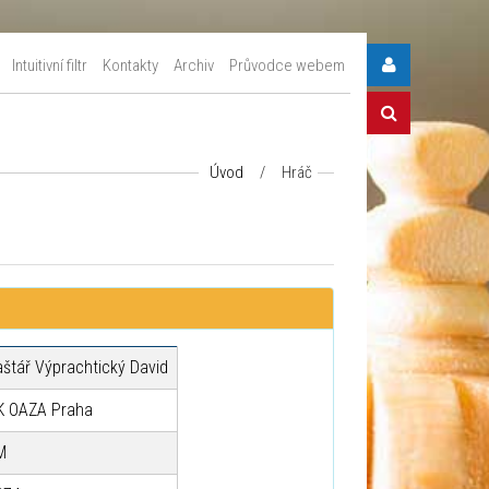
Intuitivní filtr
Kontakty
Archiv
Průvodce webem
Úvod
/
Hráč
aštář Výprachtický David
K OAZA Praha
M