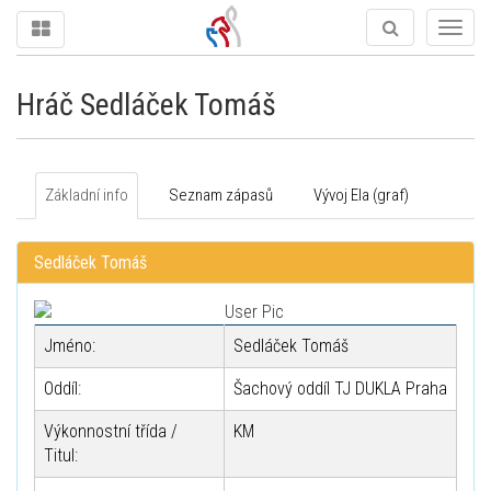
Togg
navig
Hráč Sedláček Tomáš
Základní info
Seznam zápasů
Vývoj Ela (graf)
Sedláček Tomáš
Jméno:
Sedláček Tomáš
Oddíl:
Šachový oddíl TJ DUKLA Praha
Výkonnostní třída /
KM
Titul: