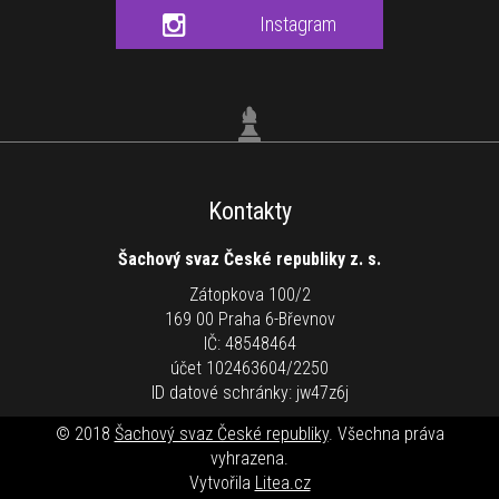
Instagram
Kontakty
Šachový svaz České republiky z. s.
Zátopkova 100/2
169 00 Praha 6-Břevnov
IČ: 48548464
účet 102463604/2250
ID datové schránky: jw47z6j
© 2018
Šachový svaz České republiky
. Všechna práva
vyhrazena.
Vytvořila
Litea.cz