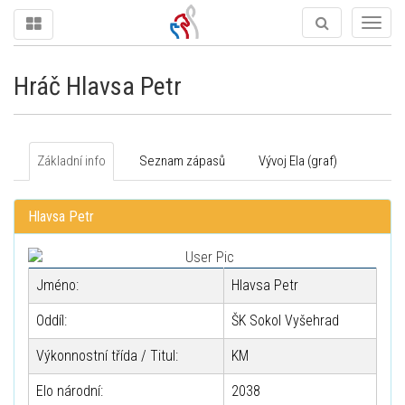
Togg
navig
Hráč Hlavsa Petr
Základní info
Seznam zápasů
Vývoj Ela (graf)
Hlavsa Petr
Jméno:
Hlavsa Petr
Oddíl:
ŠK Sokol Vyšehrad
Výkonnostní třída / Titul:
KM
Elo národní:
2038