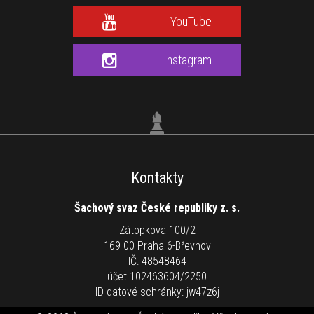
YouTube
Instagram
Kontakty
Šachový svaz České republiky z. s.
Zátopkova 100/2
169 00 Praha 6-Břevnov
IČ: 48548464
účet 102463604/2250
ID datové schránky: jw47z6j