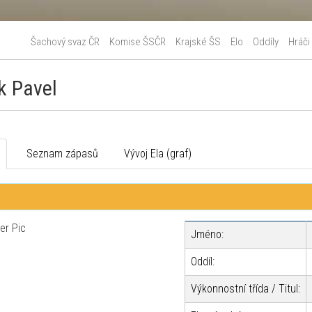
Šachový svaz ČR
Komise ŠSČR
Krajské ŠS
Elo
Oddíly
Hráči
k Pavel
o
Seznam zápasů
Vývoj Ela (graf)
Jméno:
Oddíl:
Výkonnostní třída / Titul: