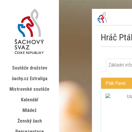
Hráč Ptá
Základní inf
Soutěže družstev
šachy.cz Extraliga
Pták Pavel
Mistrovské soutěže
Kalendář
Mládež
Ženský šach
Reprezentace