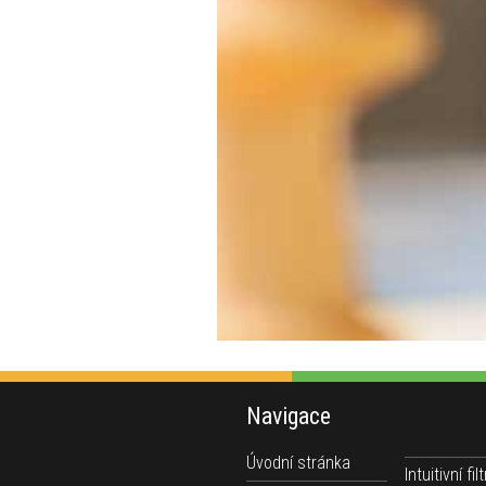
Navigace
Úvodní stránka
Intuitivní filt