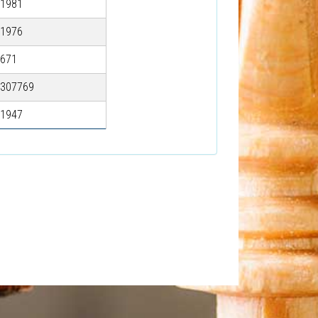
1981
1976
671
307769
1947