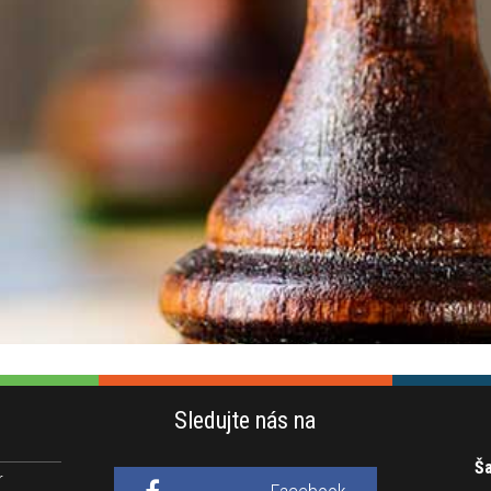
Sledujte nás na
Ša
r