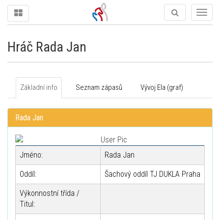
Togg
navig
Hráč Rada Jan
Základní info
Seznam zápasů
Vývoj Ela (graf)
Rada Jan
Jméno:
Rada Jan
Oddíl:
Šachový oddíl TJ DUKLA Praha
Výkonnostní třída /
Titul: