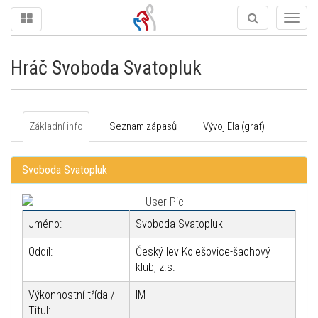
Togg
navig
Hráč Svoboda Svatopluk
Základní info
Seznam zápasů
Vývoj Ela (graf)
Svoboda Svatopluk
Jméno:
Svoboda Svatopluk
Oddíl:
Český lev Kolešovice-šachový
klub, z.s.
Výkonnostní třída /
IM
Titul: