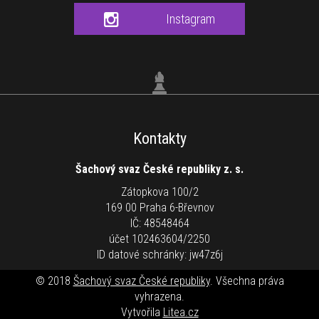
Instagram
Kontakty
Šachový svaz České republiky z. s.
Zátopkova 100/2
169 00 Praha 6-Břevnov
IČ: 48548464
účet 102463604/2250
ID datové schránky: jw47z6j
© 2018
Šachový svaz České republiky
. Všechna práva
vyhrazena.
Vytvořila
Litea.cz