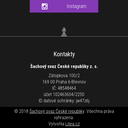
Instagram
Kontakty
Šachový svaz České republiky z. s.
Zátopkova 100/2
169 00 Praha 6-Břevnov
IČ: 48548464
účet 102463604/2250
ID datové schránky: jw47z6j
© 2018
Šachový svaz České republiky
. Všechna práva
vyhrazena.
Vytvořila
Litea.cz