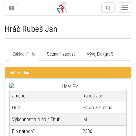
Togg
navig
Hráč Rubeš Jan
Základní info
Seznam zápasů
Vývoj Ela (graf)
Rubeš Jan
Jméno:
Rubeš Jan
Oddíl:
Slavia Kroměříž
Výkonnostní třída / Titul:
IM
Elo národní:
2386