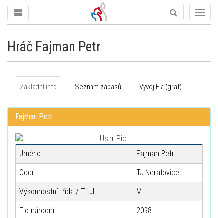
Togg
navig
Hráč Fajman Petr
Základní info
Seznam zápasů
Vývoj Ela (graf)
Fajman Petr
Jméno:
Fajman Petr
Oddíl:
TJ Neratovice
Výkonnostní třída / Titul:
M
Elo národní:
2098