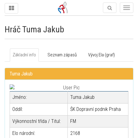
Togg
navig
Hráč Tuma Jakub
Základní info
Seznam zápasů
Vývoj Ela (graf)
Tuma Jakub
Jméno:
Tuma Jakub
Oddíl:
ŠK Dopravní podnik Praha
Výkonnostní třída / Titul:
FM
Elo národní:
2168