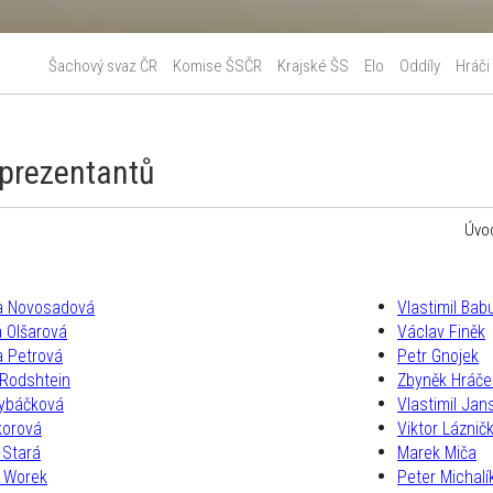
Šachový svaz ČR
Komise ŠSČR
Krajské ŠS
Elo
Oddíly
Hráči
eprezentantů
Úvo
na Novosadová
Vlastimil Bab
a Olšarová
Václav Finěk
a Petrová
Petr Gnojek
 Rodshtein
Zbyněk Hráče
Rybáčková
Vlastimil Jan
korová
Viktor Láznič
 Stará
Marek Miča
 Worek
Peter Michalí