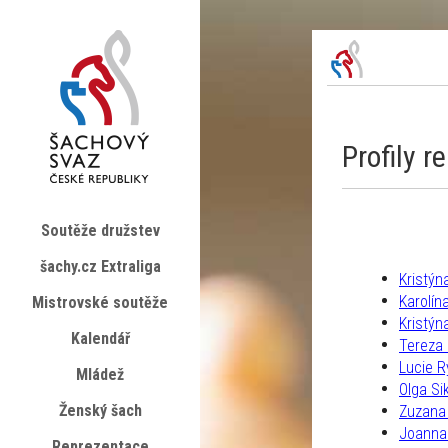
Profily r
Soutěže družstev
šachy.cz Extraliga
Kristý
Karolín
Mistrovské soutěže
Kristýn
Kalendář
Tereza
Lucie 
Mládež
Olga Si
Ženský šach
Zuzana
Joanna
Reprezentace