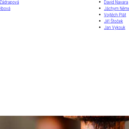
 Zádrapová
David Navara
elbová
Jáchym Něm
Vojtěch Plát
Jiří Štoček
Jan Vykouk