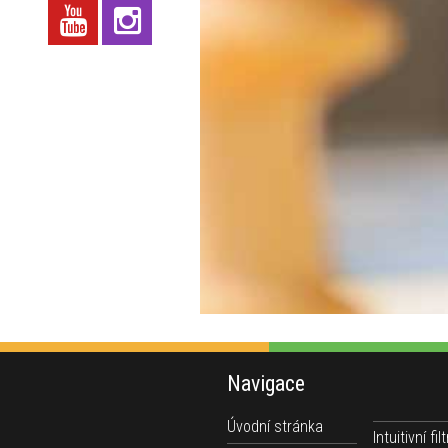
Navigace
Úvodní stránka
Intuitivní filt