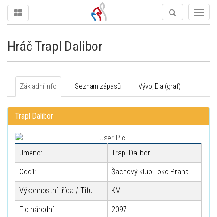
Togg
navig
Hráč Trapl Dalibor
Základní info
Seznam zápasů
Vývoj Ela (graf)
Trapl Dalibor
Jméno:
Trapl Dalibor
Oddíl:
Šachový klub Loko Praha
Výkonnostní třída / Titul:
KM
Elo národní:
2097