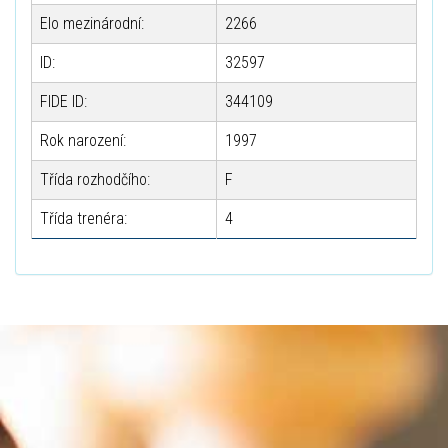
Elo mezinárodní:
2266
ID:
32597
FIDE ID:
344109
Rok narození:
1997
Třída rozhodčího:
F
Třída trenéra:
4