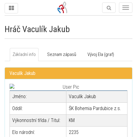
Togg
navig
Hráč Vaculík Jakub
Základní info
Seznam zápasů
Vývoj Ela (graf)
Vaculík Jakub
Jméno:
Vaculík Jakub
Oddíl:
ŠK Bohemia Pardubice z.s.
Výkonnostní třída / Titul:
KM
Elo národní:
2235