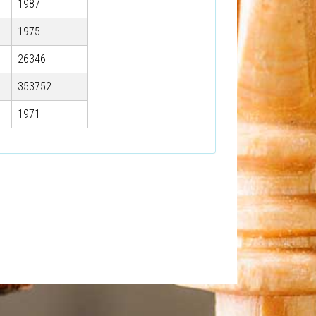
1987
1975
26346
353752
1971