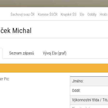
Šachový svaz ČR
Komise ŠSČR
Krajské ŠS
Elo
Oddíly
Hráči
ček Michal
o
Seznam zápasů
Vývoj Ela (graf)
Jméno:
Oddíl:
Výkonnostní třída / Titu