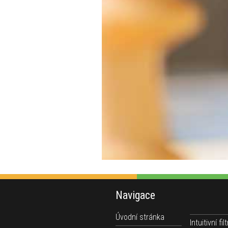
Navigace
Úvodní stránka
Intuitivní filt