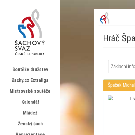
Hráč Špa
Základní inf
Soutěže družstev
šachy.cz Extraliga
Špaček Michal
Mistrovské soutěže
Kalendář
Mládež
Ženský šach
Reprezentace