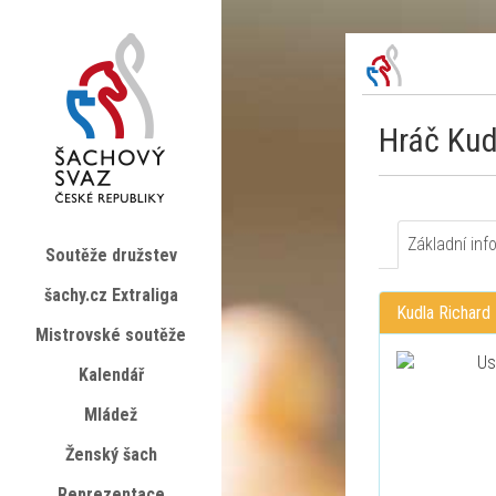
Hráč Kud
Základní inf
Soutěže družstev
šachy.cz Extraliga
Kudla Richard
Mistrovské soutěže
Kalendář
Mládež
Ženský šach
Reprezentace