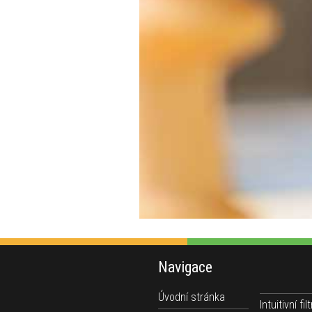
Navigace
Úvodní stránka
Intuitivní filt