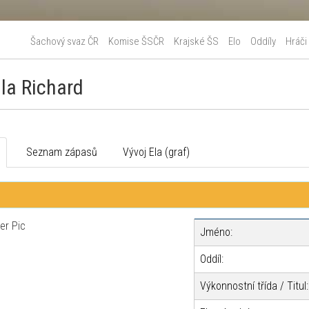
Šachový svaz ČR
Komise ŠSČR
Krajské ŠS
Elo
Oddíly
Hráči
la Richard
o
Seznam zápasů
Vývoj Ela (graf)
Jméno:
Oddíl:
Výkonnostní třída / Titul: