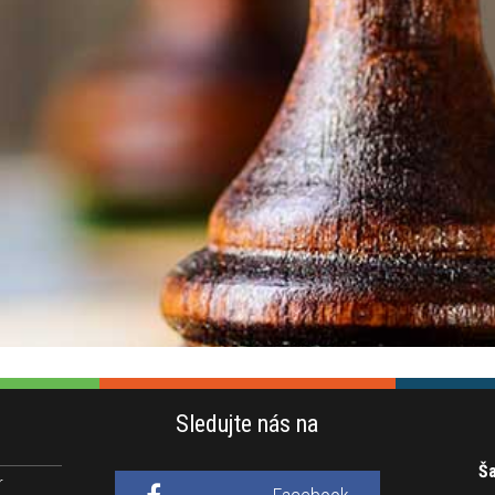
Sledujte nás na
Ša
r