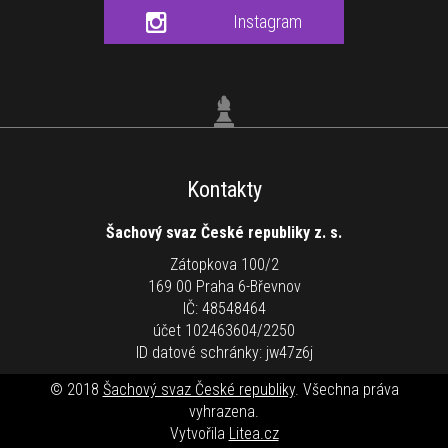
Instagram
Kontakty
Šachový svaz České republiky z. s.
Zátopkova 100/2
169 00 Praha 6-Břevnov
IČ: 48548464
účet 102463604/2250
ID datové schránky: jw47z6j
© 2018
Šachový svaz České republiky
. Všechna práva
vyhrazena.
Vytvořila
Litea.cz