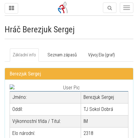
Togg
navig
Hráč Berezjuk Sergej
Základní info
Seznam zápasů
Vývoj Ela (graf)
Berezjuk Sergej
Jméno:
Berezjuk Sergej
Oddíl:
TJ Sokol Dobrá
Výkonnostní třída / Titul:
IM
Elo národní:
2318