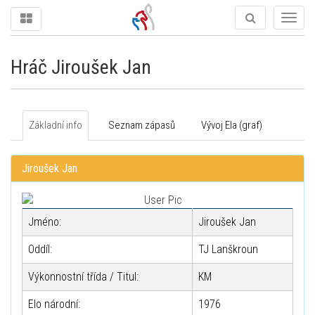
Togg
navig
Hráč Jiroušek Jan
Základní info
Seznam zápasů
Vývoj Ela (graf)
Jiroušek Jan
Jméno:
Jiroušek Jan
Oddíl:
TJ Lanškroun
Výkonnostní třída / Titul:
KM
Elo národní:
1976