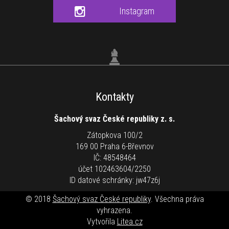
Instagram
Kontakty
Šachový svaz České republiky z. s.
Zátopkova 100/2
169 00 Praha 6-Břevnov
IČ: 48548464
účet 102463604/2250
ID datové schránky: jw47z6j
© 2018
Šachový svaz České republiky
. Všechna práva
vyhrazena.
Vytvořila
Litea.cz