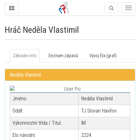
Togg
navig
Hráč Neděla Vlastimil
Základní info
Seznam zápasů
Vývoj Ela (graf)
Neděla Vlastimil
Jméno:
Neděla Vlastimil
Oddíl:
TJ Slovan Havířov
Výkonnostní třída / Titul:
IM
Elo národní:
2224