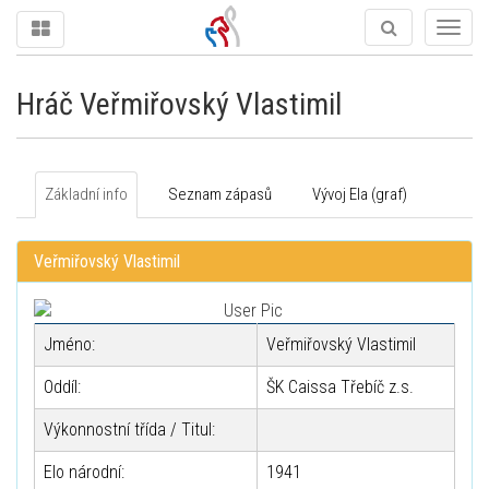
Togg
navig
Hráč Veřmiřovský Vlastimil
Základní info
Seznam zápasů
Vývoj Ela (graf)
Veřmiřovský Vlastimil
Jméno:
Veřmiřovský Vlastimil
Oddíl:
ŠK Caissa Třebíč z.s.
Výkonnostní třída / Titul:
Elo národní:
1941