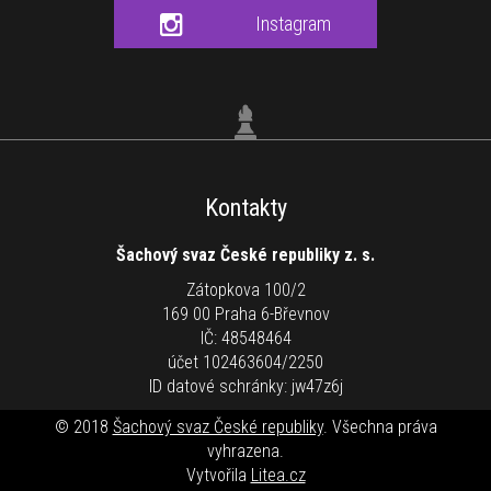
Instagram
Kontakty
Šachový svaz České republiky z. s.
Zátopkova 100/2
169 00 Praha 6-Břevnov
IČ: 48548464
účet 102463604/2250
ID datové schránky: jw47z6j
© 2018
Šachový svaz České republiky
. Všechna práva
vyhrazena.
Vytvořila
Litea.cz