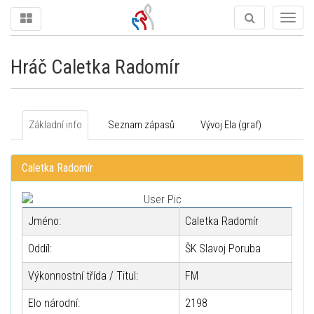
Togg
navig
Hráč Caletka Radomír
Základní info
Seznam zápasů
Vývoj Ela (graf)
Caletka Radomír
Jméno:
Caletka Radomír
Oddíl:
ŠK Slavoj Poruba
Výkonnostní třída / Titul:
FM
Elo národní:
2198