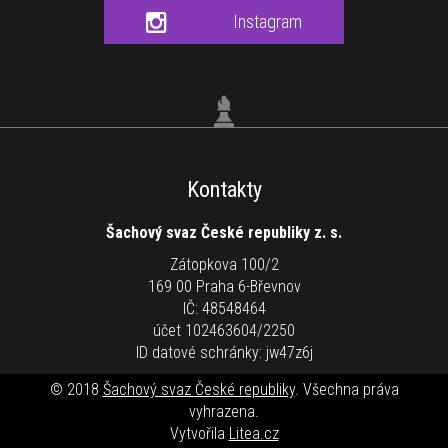
Instagram
Kontakty
Šachový svaz České republiky z. s.
Zátopkova 100/2
169 00 Praha 6-Břevnov
IČ: 48548464
účet 102463604/2250
ID datové schránky: jw47z6j
© 2018
Šachový svaz České republiky
. Všechna práva
vyhrazena.
Vytvořila
Litea.cz