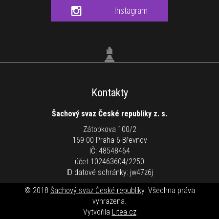
Instagram
Kontakty
Šachový svaz České republiky z. s.
Zátopkova 100/2
169 00 Praha 6-Břevnov
IČ: 48548464
účet 102463604/2250
ID datové schránky: jw47z6j
© 2018
Šachový svaz České republiky
. Všechna práva
vyhrazena.
Vytvořila
Litea.cz