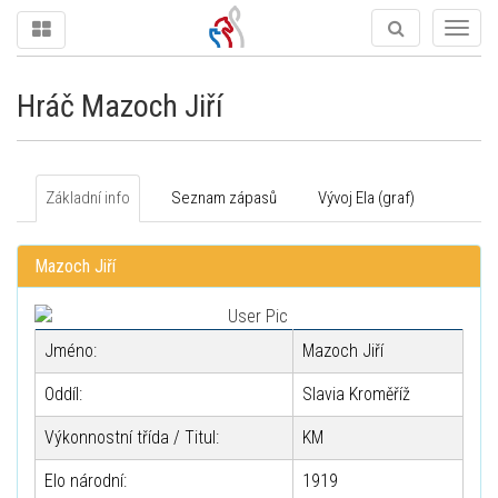
Togg
navig
Hráč Mazoch Jiří
Základní info
Seznam zápasů
Vývoj Ela (graf)
Mazoch Jiří
Jméno:
Mazoch Jiří
Oddíl:
Slavia Kroměříž
Výkonnostní třída / Titul:
KM
Elo národní:
1919