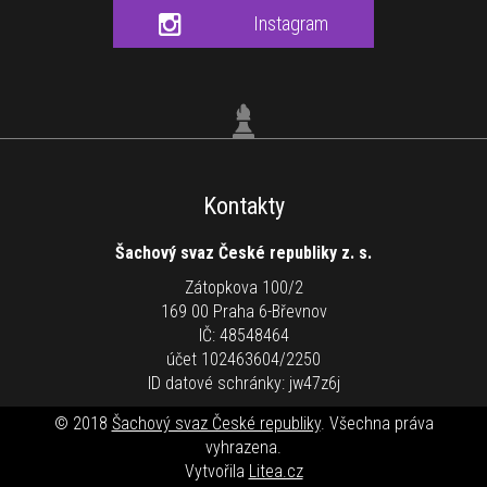
Instagram
Kontakty
Šachový svaz České republiky z. s.
Zátopkova 100/2
169 00 Praha 6-Břevnov
IČ: 48548464
účet 102463604/2250
ID datové schránky: jw47z6j
© 2018
Šachový svaz České republiky
. Všechna práva
vyhrazena.
Vytvořila
Litea.cz