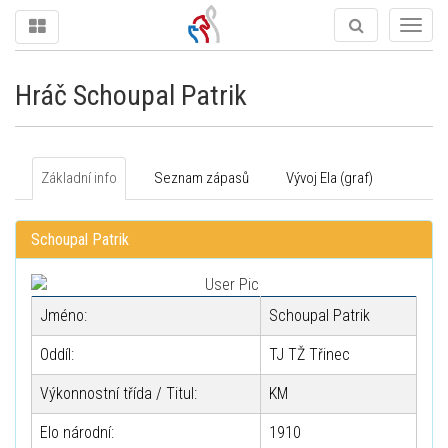
Togg
navig
Hráč Schoupal Patrik
Základní info
Seznam zápasů
Vývoj Ela (graf)
Schoupal Patrik
Jméno:
Schoupal Patrik
Oddíl:
TJ TŽ Třinec
Výkonnostní třída / Titul:
KM
Elo národní:
1910