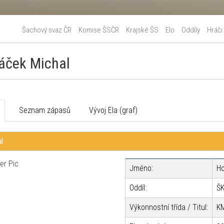
Šachový svaz ČR
Komise ŠSČR
Krajské ŠS
Elo
Oddíly
Hráči
áček Michal
o
Seznam zápasů
Vývoj Ela (graf)
l
Jméno:
Ho
Oddíl:
ŠK
Výkonnostní třída / Titul:
K