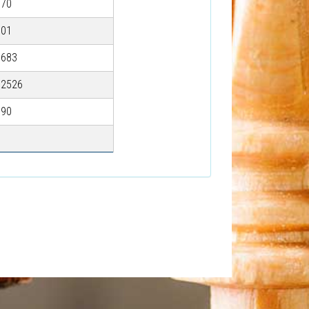
070
101
8683
32526
990