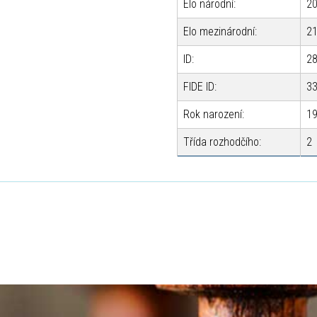
Elo národní:
2
Elo mezinárodní:
2
ID:
2
FIDE ID:
3
Rok narození:
1
Třída rozhodčího:
2