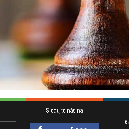
Sledujte nás na
Ša
r