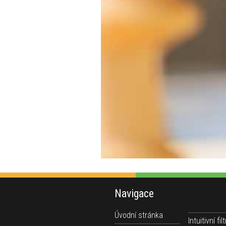
Navigace
Úvodní stránka
Intuitivní filt