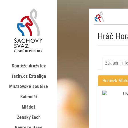
Hráč Hor
Základní inf
Soutěže družstev
šachy.cz Extraliga
Horáček Micha
Mistrovské soutěže
Kalendář
Mládež
Ženský šach
Reprezentace