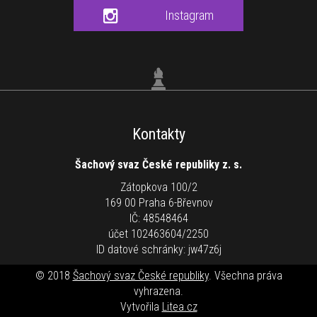
Instagram
Kontakty
Šachový svaz České republiky z. s.
Zátopkova 100/2
169 00 Praha 6-Břevnov
IČ: 48548464
účet 102463604/2250
ID datové schránky: jw47z6j
© 2018
Šachový svaz České republiky
. Všechna práva
vyhrazena.
Vytvořila
Litea.cz