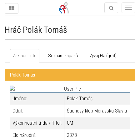
Togg
navig
Hráč Polák Tomáš
Základní info
Seznam zápasů
Vývoj Ela (graf)
Polák Tomáš
Jméno:
Polák Tomáš
Oddíl:
Šachový klub Moravská Slavia
Výkonnostní třída / Titul:
GM
Elo národní:
2378