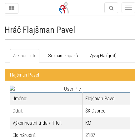
Togg
navig
Hráč Flajšman Pavel
Základní info
Seznam zápasů
Vývoj Ela (graf)
Flajšman Pavel
Jméno:
Flajšman Pavel
Oddíl:
ŠK Dvorec
Výkonnostní třída / Titul:
KM
Elo národní:
2187