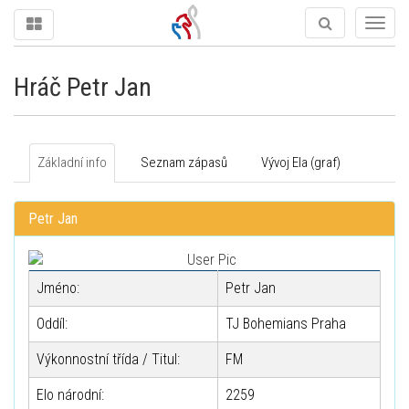
Togg
navig
Hráč Petr Jan
Základní info
Seznam zápasů
Vývoj Ela (graf)
Petr Jan
Jméno:
Petr Jan
Oddíl:
TJ Bohemians Praha
Výkonnostní třída / Titul:
FM
Elo národní:
2259