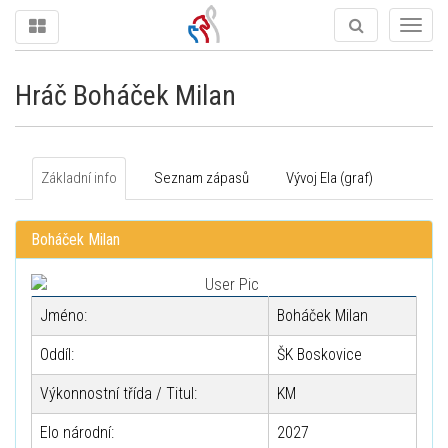
Togg
navig
Hráč Boháček Milan
Základní info
Seznam zápasů
Vývoj Ela (graf)
Boháček Milan
Jméno:
Boháček Milan
Oddíl:
ŠK Boskovice
Výkonnostní třída / Titul:
KM
Elo národní:
2027