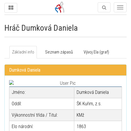
Togg
navig
Hráč Dumková Daniela
Základní info
Seznam zápasů
Vývoj Ela (graf)
Dumková Daniela
Jméno:
Dumková Daniela
Oddíl:
ŠK Kuřim, z.s.
Výkonnostní třída / Titul:
KMž
Elo národní:
1863