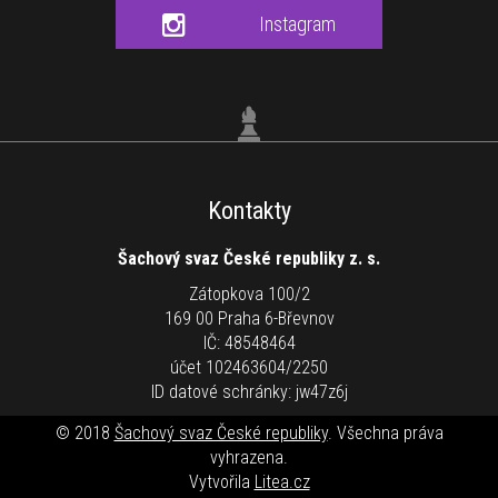
Instagram
Kontakty
Šachový svaz České republiky z. s.
Zátopkova 100/2
169 00 Praha 6-Břevnov
IČ: 48548464
účet 102463604/2250
ID datové schránky: jw47z6j
© 2018
Šachový svaz České republiky
. Všechna práva
vyhrazena.
Vytvořila
Litea.cz