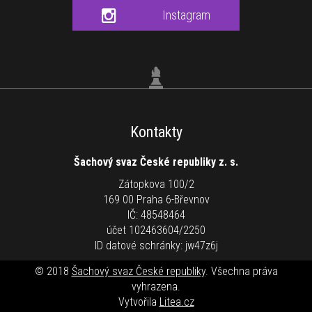
Instagram
Kontakty
Šachový svaz České republiky z. s.
Zátopkova 100/2
169 00 Praha 6-Břevnov
IČ: 48548464
účet 102463604/2250
ID datové schránky: jw47z6j
© 2018
Šachový svaz České republiky
. Všechna práva
vyhrazena.
Vytvořila
Litea.cz