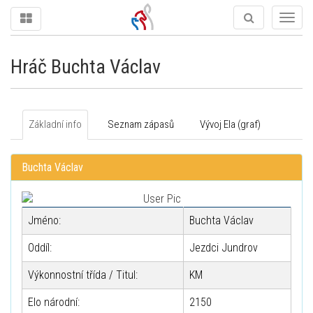
Togg
navig
Hráč Buchta Václav
Základní info
Seznam zápasů
Vývoj Ela (graf)
Buchta Václav
Jméno:
Buchta Václav
Oddíl:
Jezdci Jundrov
Výkonnostní třída / Titul:
KM
Elo národní:
2150