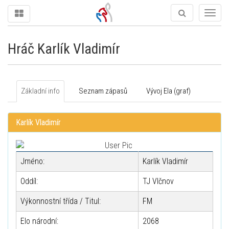
Togg
navig
Hráč Karlík Vladimír
Základní info
Seznam zápasů
Vývoj Ela (graf)
Karlík Vladimír
Jméno:
Karlík Vladimír
Oddíl:
TJ Vlčnov
Výkonnostní třída / Titul:
FM
Elo národní:
2068