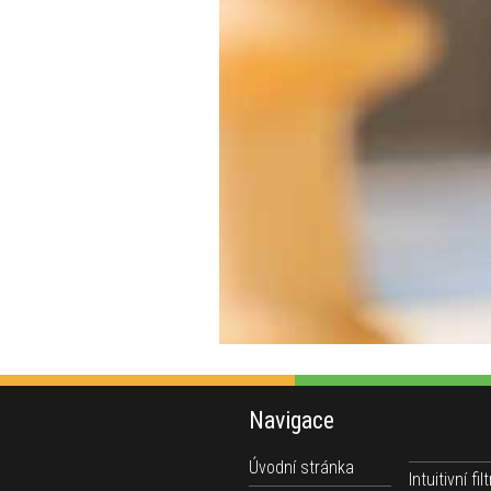
Navigace
Úvodní stránka
Intuitivní filt