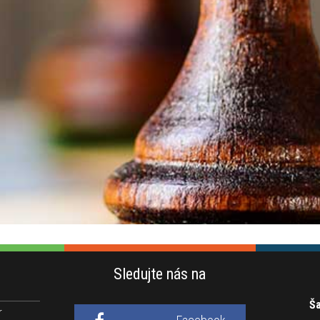
Sledujte nás na
Ša
r