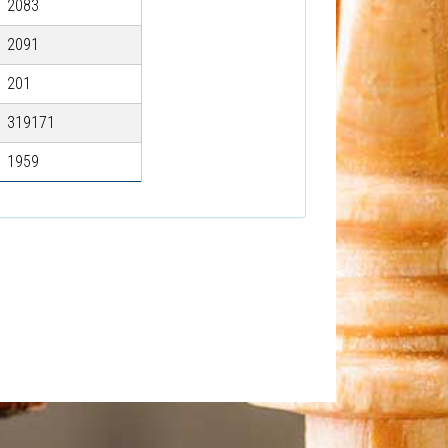
2083
2091
201
319171
1959