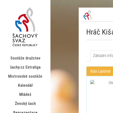
Hráč Kiš
Základní inf
Soutěže družstev
šachy.cz Extraliga
Kiša Lubomír
Mistrovské soutěže
Kalendář
Mládež
Ženský šach
Reprezentace