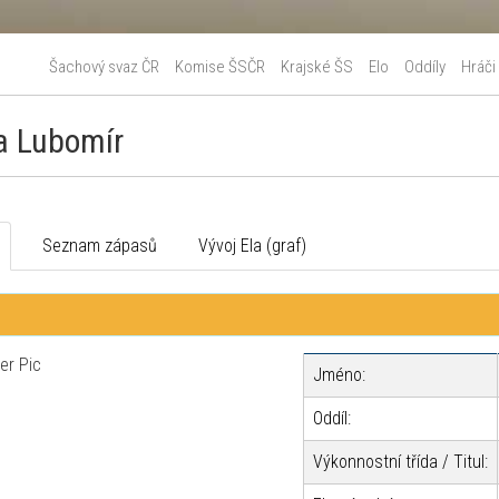
Šachový svaz ČR
Komise ŠSČR
Krajské ŠS
Elo
Oddíly
Hráči
a Lubomír
o
Seznam zápasů
Vývoj Ela (graf)
Jméno:
Oddíl:
Výkonnostní třída / Titul: