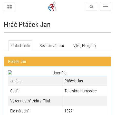
Togg
navig
Hráč Ptáček Jan
Základní info
Seznam zápasů
Vývoj Ela (graf)
Ptáček Jan
Jméno:
Ptáček Jan
Oddíl:
TJ Jiskra Humpolec
Výkonnostní třída / Titul:
Elo národní:
1827