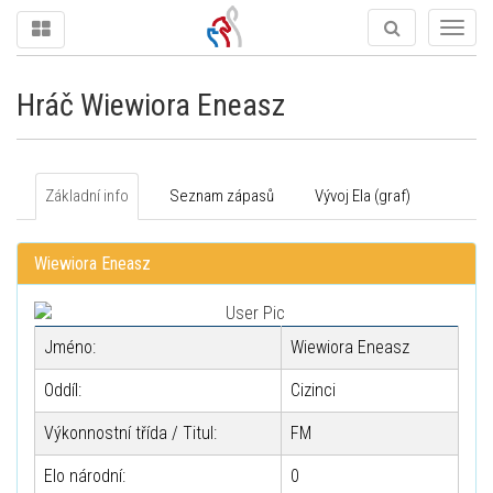
Togg
navig
Hráč Wiewiora Eneasz
Základní info
Seznam zápasů
Vývoj Ela (graf)
Wiewiora Eneasz
Jméno:
Wiewiora Eneasz
Oddíl:
Cizinci
Výkonnostní třída / Titul:
FM
Elo národní:
0