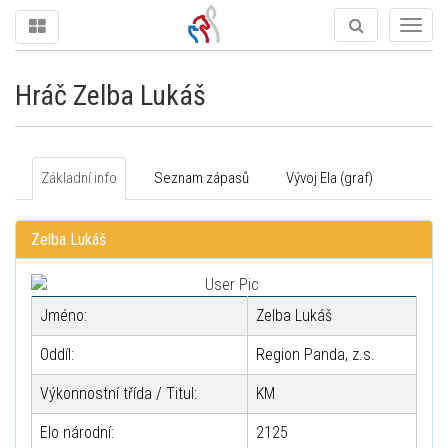
Togg
navig
Hráč Zelba Lukáš
Základní info
Seznam zápasů
Vývoj Ela (graf)
Zelba Lukáš
Jméno:
Zelba Lukáš
Oddíl:
Region Panda, z.s.
Výkonnostní třída / Titul:
KM
Elo národní:
2125