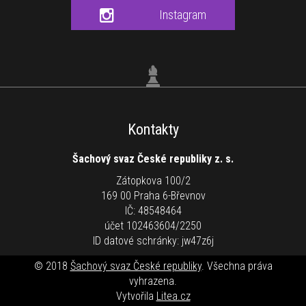
Instagram
Kontakty
Šachový svaz České republiky z. s.
Zátopkova 100/2
169 00 Praha 6-Břevnov
IČ: 48548464
účet 102463604/2250
ID datové schránky: jw47z6j
© 2018
Šachový svaz České republiky
. Všechna práva
vyhrazena.
Vytvořila
Litea.cz