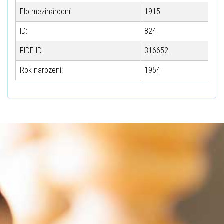
Elo mezinárodní:
1915
ID:
824
FIDE ID:
316652
Rok narození:
1954