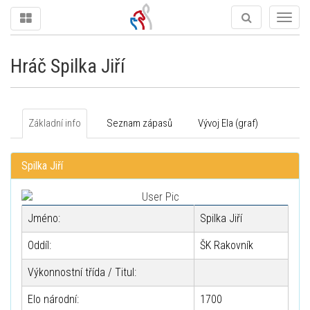
Togg
navig
Hráč Spilka Jiří
Základní info
Seznam zápasů
Vývoj Ela (graf)
Spilka Jiří
Jméno:
Spilka Jiří
Oddíl:
ŠK Rakovník
Výkonnostní třída / Titul:
Elo národní:
1700